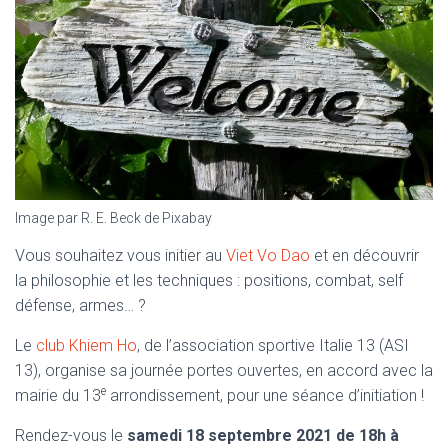
Image par R. E. Beck de Pixabay
Vous souhaitez vous initier au
Viet Vo Dao
et en découvrir
la philosophie et les techniques : positions, combat, self
défense, armes… ?
Le
club Khiem Ho
, de l’association sportive Italie 13 (ASI
13), organise sa journée portes ouvertes, en accord avec la
e
mairie du 13
arrondissement, pour une séance d’initiation !
Rendez-vous le
samedi 18 septembre 2021 de 18h à