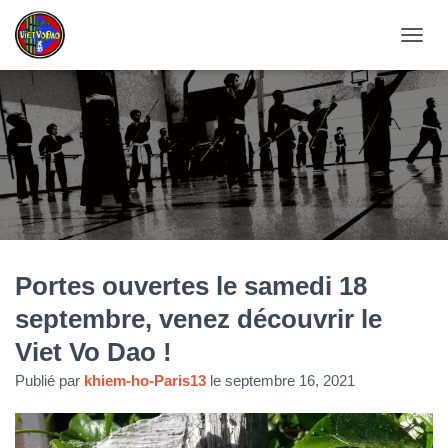
D
É
P
L
I
E
R
L
A
N
A
V
Portes ouvertes le samedi 18
I
G
septembre, venez découvrir le
A
T
Viet Vo Dao !
I
O
Publié par
khiem-ho-Paris13
le
septembre 16, 2021
N