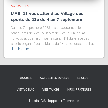
ACTUALITÉS
L’ASI 13 vous attend au Village des
sports du 13e du 4 au 7 septembre
Du 4 au 7 septembre 2023, les encadrants et les
pratiquants de Viet Vo Dao et de Viet Taï Chi de l’ASI
13 vous accueilleront sur le stand N°4 du village des
sports organisé par la Mairie du 13e arrondissement au
Lire la suite…
ACCUEIL
ACTUALITÉS DU CLUB
LE CLUB
VIET VO DAO
VIET TAI CHI
INFOS PRATIQUES
Hestia | Développé par
ThemeIsle