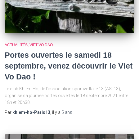
ACTUALITÉS
VIET VO DAO
Portes ouvertes le samedi 18
septembre, venez découvrir le Viet
Vo Dao !
Le club Khiem Ho, de l’association sportive Italie 13 (ASI 13),
organise sa journée portes ouvertes le 18 septembre 2021 entre
18h et 20h30.
Par
khiem-ho-Paris13
, il y a
5 ans