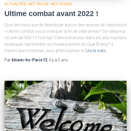
ACTUALITÉS
VIET TAI CHI
VIET VO DAO
Ultime combat avant 2022 !
Quoi de mieux que de déambuler autour des œuvres de l’exposition
« Ultime combat » pour marquer la fin de cette année ? De valeureux
vő sinh de l’ASI 13 l’ont fait ! Cette immersion dans les arts martiaux
asiatiques représentés au musée parisien du Quai Branly* à
travers leurs histoires, leurs philosophies et
Lire la suite…
Par
khiem-ho-Paris13
, il y a
5 ans