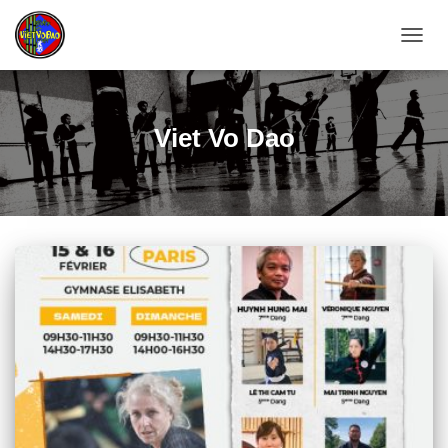
DÉPLI
LA
NAVIG
Viet Vo Dao