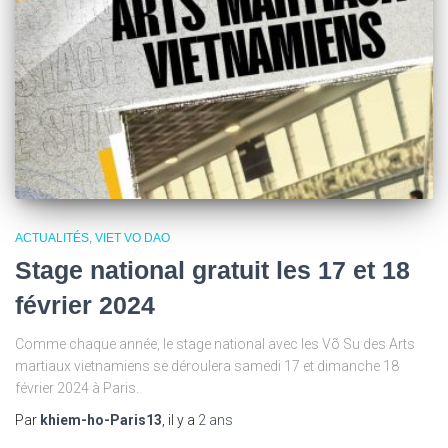
ACTUALITÉS
VIET VO DAO
Stage national gratuit les 17 et 18
février 2024
Comme chaque année, le stage national avec les Võ Su des Arts
martiaux vietnamiens se déroulera samedi 17 et dimanche 18
février 2024 à Paris.
Par
khiem-ho-Paris13
, il y a
2 ans