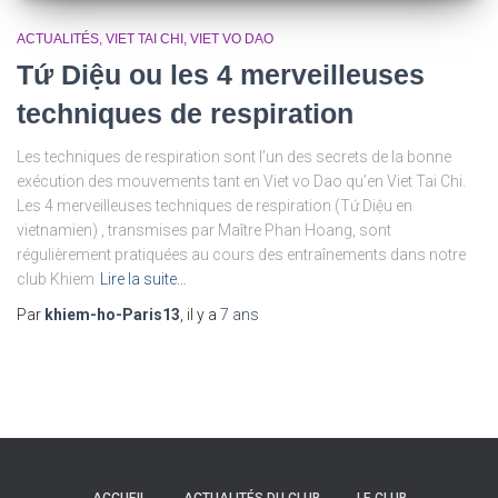
ACTUALITÉS
VIET TAI CHI
VIET VO DAO
Tứ Diệu ou les 4 merveilleuses
techniques de respiration
Les techniques de respiration sont l’un des secrets de la bonne
exécution des mouvements tant en Viet vo Dao qu’en Viet Tai Chi.
Les 4 merveilleuses techniques de respiration (Tứ Diệu en
vietnamien) , transmises par Maître Phan Hoang, sont
régulièrement pratiquées au cours des entraînements dans notre
club Khiem
Lire la suite…
Par
khiem-ho-Paris13
, il y a
7 ans