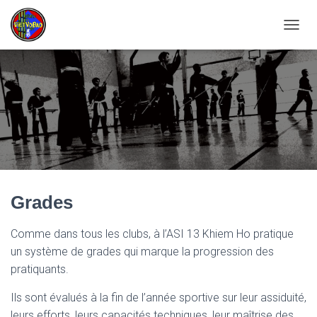
D
É
P
L
I
E
R
L
A
N
A
V
Grades
I
G
A
Comme dans tous les clubs, à l’ASI 13 Khiem Ho pratique
T
un système de grades qui marque la progression des
I
O
pratiquants.
N
Ils sont évalués à la fin de l’année sportive sur leur assiduité,
leurs efforts, leurs capacités techniques, leur maîtrise des